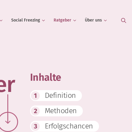
Social Freezing
Ratgeber
Über uns
er
Inhalte
Definition
1
Methoden
2
Erfolgschancen
3