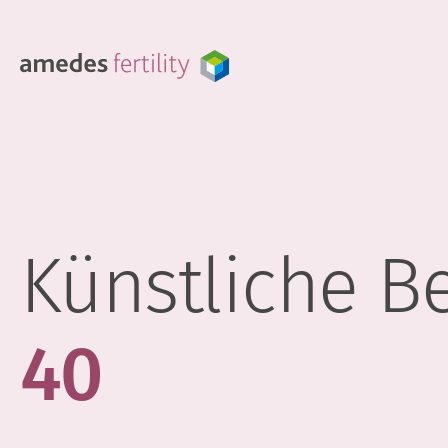
Künstliche B
40