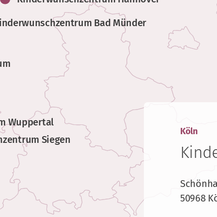
inderwunschzentrum Bad Münder
rum
m Wuppertal
Köln
hzentrum Siegen
Kind
Schönhau
50968 Kö