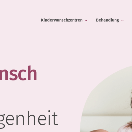
Kinderwunschzentren
Behandlung
nsch
genheit