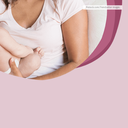
©istock.com/Trendsetter Images