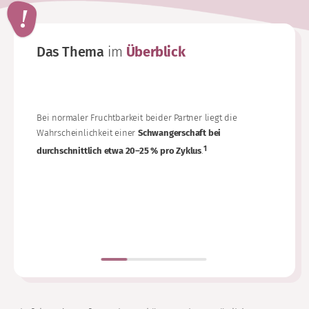
Das Thema
im
Überblick
Eine Schw
reibungsl
Nac
Eil
Bei normaler Fruchtbarkeit beider Partner liegt die
Ein
Wahrscheinlichkeit einer
Schwangerschaft bei
set
1
durchschnittlich etwa 20–25 % pro Zyklus
.
Die
Geb
Sch