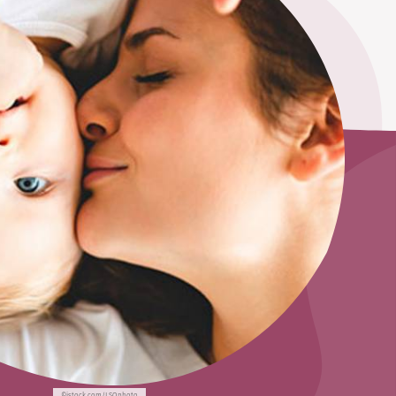
©istock.com/LSOphoto